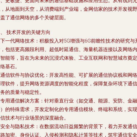
靠、更敏捷、更面向未来的通信基础设施和应用生态。从有线到
线，从地面到天空，从消费端到产业端，金网信家的技术开发视
覆盖了通信网络的多个关键层面。
、 技术开发的关键方向
.
下一代网络技术
：积极投入对5G增强与6G前瞻性技术的研究与
发，包括更高频段利用、超低时延通信、海量机器连接以及网络
生智能等，旨在为未来的沉浸式体验、工业互联网和智慧城市奠
网络基石。
.
通信软件与协议优化
：开发高性能、可扩展的通信协议栈和网
管理软件，提升网络资源调度的智能化程度，保障复杂环境下通
服务的质量与稳定性。
.
专用通信解决方案
：针对垂直行业（如交通、能源、安防、金
等）的特殊需求，开发定制化的专用通信模块、终端和系统，实
通信技术与行业场景的深度融合。
.
安全与隐私技术
：在数据流动日益频繁的背景下，着力开发通
链路加密、身份认证、入侵检测和隐私计算等技术，筑牢通信安