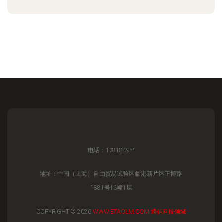
电话：1381849**
地址：中国（上海）自由贸易试验区临港新片区正博路
1881号13幢1层
COPYRIGHT © 2026
WWW.ETAOLM.COM
通信科技领域