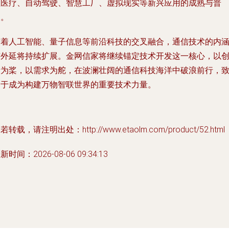
程医疗、自动驾驶、智慧工厂、虚拟现实等新兴应用的成熟与普
及。
随着人工智能、量子信息等前沿科技的交叉融合，通信技术的内
与外延将持续扩展。金网信家将继续锚定技术开发这一核心，以
新为桨，以需求为舵，在波澜壮阔的通信科技海洋中破浪前行，
力于成为构建万物智联世界的重要技术力量。
若转载，请注明出处：http://www.etaolm.com/product/52.html
新时间：2026-08-06 09:34:13