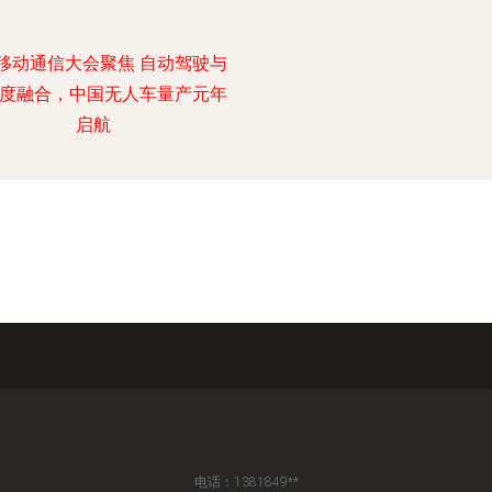
移动通信大会聚焦 自动驾驶与
深度融合，中国无人车量产元年
启航
电话：1381849**