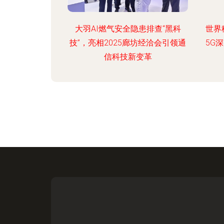
大羽AI燃气安全隐患排查“黑科
世界
技”，亮相2025廊坊经洽会引领通
5G
信科技新变革